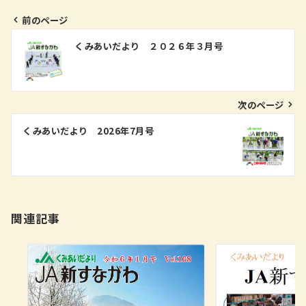
前のページ
投
くみあいだより ２０２６年３月号
稿
ナ
ビ
次のページ
ゲ
くみあいだより 2026年7月号
ー
シ
ョ
ン
関連記事