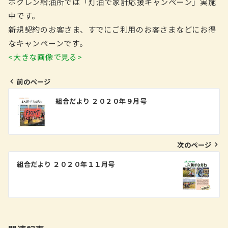
ホクレン給油所では「灯油で家計応援キャンペーン」実施
中です。
新規契約のお客さま、すでにご利用のお客さまなどにお得
なキャンペーンです。
<大きな画像で見る>
前のページ
投
組合だより ２０２０年９月号
稿
ナ
ビ
次のページ
ゲ
組合だより ２０２０年１１月号
ー
シ
ョ
ン