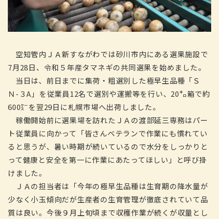
空知管内ＪＡ新すながわでは砂川市内にある選果施設で
7月28日、令和５年産タマネギの共同選果を始めました。
当日は、前日までに集荷・粗選別した極早生品種「Ｓ
Ｎ-３A」を従業員12名で選別や運搬等を行い、20㌔箱で約
600㌜を翌29日に札幌市場へ出荷しました。
稼働開始前に選果場を訪れたＪＡの渡部延三専務はパー
ト従業員に向かって「皆さんベテランで作業にも慣れてい
ると思うが、暑い時期が続いているので水分をしっかりと
って健康と安全を第一に作業にあたってほしい」と呼び掛
けました。
ＪＡの担当者は「今年の極早生品種は生育期の降水量が
少なく小玉傾向だが生産者の生育管理が徹底されていて品
質は良い。今後９月上旬頃まで収穫作業が続くが収量とし