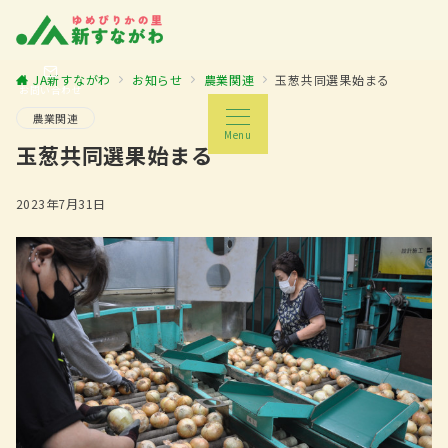
JA新すながわ
お知らせ
農業関連
玉葱共同選果始まる
お問い合わせ
農業関連
Menu
玉葱共同選果始まる
2023年7月31日