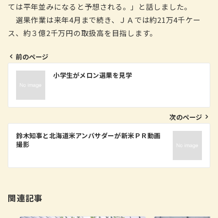
ては平年並みになると予想される。」と話しました。
選果作業は来年4月まで続き、ＪＡでは約21万4千ケー
ス、約３億2千万円の取扱高を目指します。
前のページ
投
小学生がメロン選果を見学
稿
ナ
ビ
次のページ
ゲ
鈴木知事と北海道米アンバサダーが新米ＰＲ動画
撮影
ー
シ
ョ
ン
関連記事