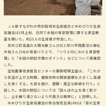
ＪＡ新すながわの特別栽培米生産組合とゆめぴりか生産
協議会は5月上旬、合同で水稲の育苗管理に関する青空教
室を開いた。約25人の生産者が参加した。
奈井江町高島の大関光敏さん(59)と砂川市西豊沼の寿松
木裕さん(54)の育苗ハウスで、「ハウス内における育苗管
理」と「水田の耕起作業のポイント」などについて再確認
した。
空知農業改良普及センターの藤原昭博主査は、「これか
ら気温が上がる時期。裾換気時の開放面積を大きくし風通
しを良くする。大苗を避け、適期・適正な移植を行う」と
話した。水田の耕起については「田んぼの土を良く乾か
し、土を練り潰さないよう代掻きは簡単に」と説明した。
ゆめぴりか生産協議会の熊谷智克会長(49)は「苗の生育