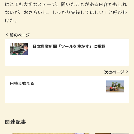
はとても大切なステージ。聞いたことがある内容かもしれ
ないが、おさらいし、しっかり実践してほしい」と呼び掛
けた。
前のページ
投
日本農業新聞「ツールを生かす」に掲載
稿
ナ
ビ
次のページ
ゲ
田植え始まる
ー
シ
ョ
ン
関連記事