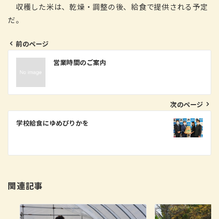
収穫した米は、乾燥・調整の後、給食で提供される予定
だ。
前のページ
投
営業時間のご案内
稿
ナ
ビ
次のページ
ゲ
学校給食にゆめぴりかを
ー
シ
ョ
ン
関連記事