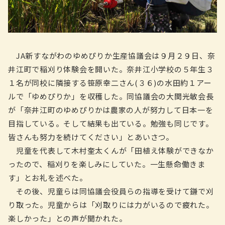
JA新すながわのゆめぴりか生産協議会は９月２９日、奈
井江町で稲刈り体験会を開いた。奈井江小学校の５年生３
１名が同校に隣接する笹原幸二さん(３６)の水田約１アー
ルで「ゆめぴりか」を収穫した。同協議会の大関光敏会長
が「奈井江町のゆめぴりかは農家の人が努力して日本一を
目指している。そして結果も出ている。勉強も同じです。
皆さんも努力を続けてください」とあいさつ。
児童を代表して木村奎太くんが「田植え体験ができなか
ったので、稲刈りを楽しみにしていた。一生懸命働きま
す」とお礼を述べた。
その後、児童らは同協議会役員らの指導を受けて鎌で刈
り取った。児童からは「刈取りには力がいるので疲れた。
楽しかった」との声が聞かれた。